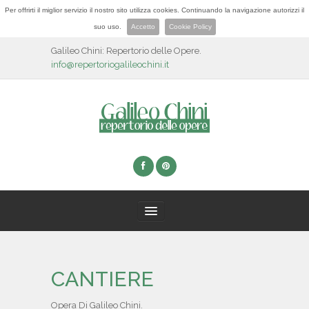
Per offrirti il miglior servizio il nostro sito utilizza cookies. Continuando la navigazione autorizzi il
suo uso.
Accetto
Cookie Policy
Galileo Chini: Repertorio delle Opere.
info@repertoriogalileochini.it
HOME
CANTIERE
BIOGRAFIA
Opera Di Galileo Chini.