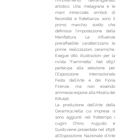
rinnovamento dell’artigianato
artistico. Una melagrana e le
mani intrecciate, simboli di
fecondità e fratellanza, sono il
primo marchio scelto che
definisce l’impostazione della
Manifattura. Le influenze
preraffaellite caratterizzano le
prime realizzazioni ceramiche.
Esegue otto illustrazioni per la
rivista “Fiammetta”. Nel 1897
partecipa alla selezione per
l’Esposizione Internazionale
Festa dell’Arte e dei Fioria
Firenze, ma non essendo
ammesso espone alla Mostra dei
Rifiutati.
La produzione dell’Arte della
Ceramica,nella cui impresa si
sono aggiunti nel frattempo i
cugini Chino, Augusto e
Guido,viene presentata nel 1898
all’Esposizione Nazionale d’Arte