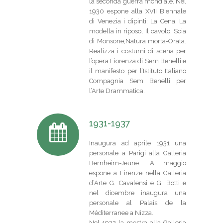
la seconda guerra mondiale. Nel
1930 espone alla XVII Biennale
di Venezia i dipinti: La Cena, La
modella in riposo, Il cavolo, Scia
di Monsone,Natura morta-Orata.
Realizza i costumi di scena per
l’opera Fiorenza di Sem Benelli e
il manifesto per l’Istituto Italiano
Compagnia Sem Benelli per
l’Arte Drammatica.
1931-1937
Inaugura ad aprile 1931 una
personale a Parigi alla Galleria
Bernheim-Jeune. A maggio
espone a Firenze nella Galleria
d’Arte G. Cavalensi e G. Botti e
nel dicembre inaugura una
personale al Palais de la
Méditerranee a Nizza.
Nel 1932 la mostra alla Galleria