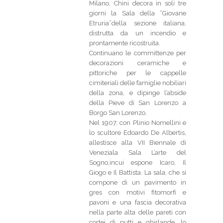
Milano, Chini decora in soli tre
giorni la Sala della “Giovane
Etruria”della sezione italiana,
distrutta da un incendio e
prontamente ricostruita.
Continuano le committenze per
decorazioni ceramiche e
pittoriche per le cappelle
cimiteriali delle famiglie nobiliari
della zona, e dipinge l’abside
della Pieve di San Lorenzo a
Borgo San Lorenzo.
Nel 1907, con Plinio Nomellini e
lo scultore Edoardo De Albertis,
allestisce alla VII Biennale di
Veneziala Sala L’arte del
Sogno,incui espone Icaro, Il
Giogo e Il Battista. La sala, che si
compone di un pavimento in
gres con motivi fitomorfi e
pavoni e una fascia decorativa
nella parte alta delle pareti con
cortei di putti e ghirlande, lo