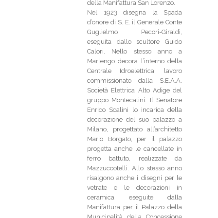
della Manifattura San Lorenzo.
Nel 1923 disegna la Spada
d’onore di S. E. il Generale Conte
Guglielmo Pecori-Giraldi,
eseguita dallo scultore Guido
Calori. Nello stesso anno a
Marlengo decora l’interno della
Centrale Idroelettrica, lavoro
commissionato dalla S.E.A.A.
Società Elettrica Alto Adige del
gruppo Montecatini. Il Senatore
Enrico Scalini lo incarica della
decorazione del suo palazzo a
Milano, progettato all’architetto
Mario Borgato, per il palazzo
progetta anche le cancellate in
ferro battuto, realizzate da
Mazzuccotelli. Allo stesso anno
risalgono anche i disegni per le
vetrate e le decorazioni in
ceramica eseguite dalla
Manifattura per il Palazzo della
Municipalità della Concessione