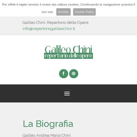
Per offrirti il miglior servizio il nostro sito utilizza cookies. Continuando la navigazione autorizzi il
suo uso.
Accetto
Cookie Policy
Galileo Chini: Repertorio delle Opere.
info@repertoriogalileochini.it
HOME
La Biografia
BIOGRAFIA
Galileo Andrea Maria Chini