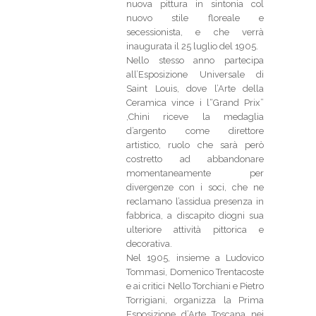
nuova pittura in sintonia col
nuovo stile floreale e
secessionista, e che verrà
inaugurata il 25 luglio del 1905.
Nello stesso anno partecipa
all’Esposizione Universale di
Saint Louis, dove l’Arte della
Ceramica vince i l“Grand Prix”
,Chini riceve la medaglia
d’argento come direttore
artistico, ruolo che sarà però
costretto ad abbandonare
momentaneamente per
divergenze con i soci, che ne
reclamano l’assidua presenza in
fabbrica, a discapito diogni sua
ulteriore attività pittorica e
decorativa.
Nel 1905, insieme a Ludovico
Tommasi, Domenico Trentacoste
e ai critici Nello Torchiani e Pietro
Torrigiani, organizza la Prima
Esposizione d’Arte Toscana nei