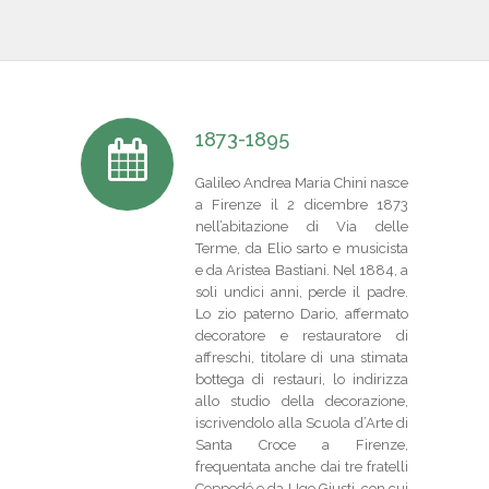
IL REPERTORIO
COLLABORATORI
PARTNER
1873-1895
Galileo Andrea Maria Chini nasce
NEWS & EVENTI
a Firenze il 2 dicembre 1873
nell’abitazione di Via delle
CONTATTI
Terme, da Elio sarto e musicista
e da Aristea Bastiani. Nel 1884, a
soli undici anni, perde il padre.
Lo zio paterno Dario, affermato
decoratore e restauratore di
affreschi, titolare di una stimata
bottega di restauri, lo indirizza
allo studio della decorazione,
iscrivendolo alla Scuola d’Arte di
Santa Croce a Firenze,
frequentata anche dai tre fratelli
Coppedé e da Ugo Giusti, con cui