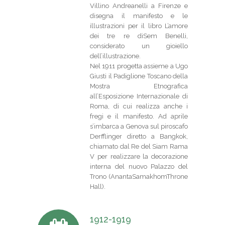
Villino Andreanelli a Firenze e
disegna il manifesto e le
illustrazioni per il libro L’amore
dei tre re diSem Benelli,
considerato un gioiello
dell’illustrazione.
Nel 1911 progetta assieme a Ugo
Giusti il Padiglione Toscano della
Mostra Etnografica
all’Esposizione Internazionale di
Roma, di cui realizza anche i
fregi e il manifesto. Ad aprile
s’imbarca a Genova sul piroscafo
Derfflinger diretto a Bangkok,
chiamato dal Re del Siam Rama
V per realizzare la decorazione
interna del nuovo Palazzo del
Trono (AnantaSamakhomThrone
Hall).
1912-1919