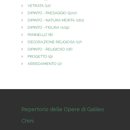
VETRATA
(12)
DIPINTO - PAESAGGIO
(500)
DIPINTO - NATURA MORTA
(161)
DIPINTO - FIGURA
(109)
PANNELLO
(8)
DECORAZIONE RELIGIOSA
(17)
DIPINTO - RELIGIOSO
(16)
PROGETTO
(9)
ARREDAMENTO
(2)
Repertorio delle Opere di Galileo
Chini