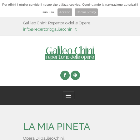
Per offrirti il miglior servizio il nostro sito utilizza cookies. Continuando la navigazione autorizzi il
suo uso.
Accetto
Cookie Policy
Galileo Chini: Repertorio delle Opere.
info@repertoriogalileochini.it
HOME
LA MIA PINETA
BIOGRAFIA
Opera Di Galileo Chini.