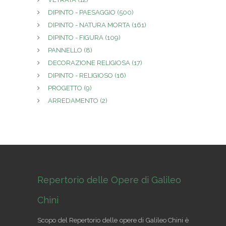
DIPINTO - PAESAGGIO
(500)
DIPINTO - NATURA MORTA
(161)
DIPINTO - FIGURA
(109)
PANNELLO
(8)
DECORAZIONE RELIGIOSA
(17)
DIPINTO - RELIGIOSO
(16)
PROGETTO
(9)
ARREDAMENTO
(2)
Repertorio delle Opere di Galileo
Chini
Scopo del Repertorio delle opere di Galileo Chini è