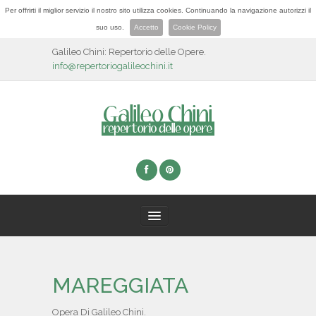
Per offrirti il miglior servizio il nostro sito utilizza cookies. Continuando la navigazione autorizzi il
suo uso.
Accetto
Cookie Policy
Galileo Chini: Repertorio delle Opere.
info@repertoriogalileochini.it
HOME
MAREGGIATA
BIOGRAFIA
Opera Di Galileo Chini.