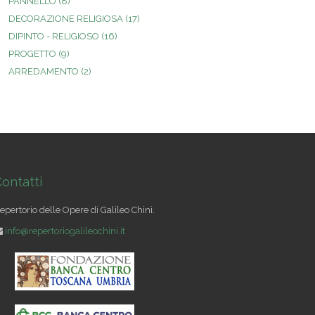
PANNELLO
(8)
DECORAZIONE RELIGIOSA
(17)
DIPINTO - RELIGIOSO
(16)
PROGETTO
(9)
ARREDAMENTO
(2)
ontatti
epertorio delle Opere di Galileo Chini.
info@repertoriogalileochini.it