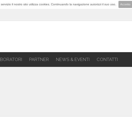
lior servizio il nostro sito utilizza cookies. Continuando la navigazione autorizzi il suo uso.
Accetto
BORATORI
PARTNER
NEWS & EVENTI
CONTATTI