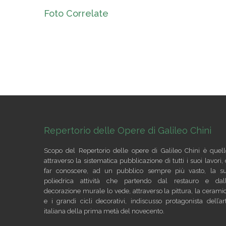
Foto Correlate
Repertorio delle Opere di Galileo Chini
Scopo del Repertorio delle opere di Galileo Chini è quell
attraverso la sistematica pubblicazione di tutti i suoi lavori, 
far conoscere, ad un pubblico sempre più vasto, la s
poliedrica attività che partendo dal restauro e dal
decorazione murale lo vede, attraverso la pittura, la cerami
e i grandi cicli decorativi, indiscusso protagonista dell’ar
italiana della prima metà del novecento.