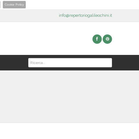
Cookie Policy
info@repertoriogalileochini.it