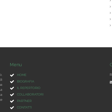
Menu
C
o,
R
HOME
di
BIOGRAFIA
ua
IL REPERTORIO
la
COLLABORATORI
ca
te
PARTNER
CONTATTI