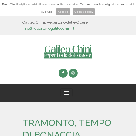
Per offrirti il miglior servizio il nostro sito utilizza cookies. Continuando la navigazione autorizzi il
suo uso.
Accetto
Cookie Policy
Galileo Chini: Repertorio delle Opere.
info@repertoriogalileochini.it
HOME
TRAMONTO, TEMPO
BIOGRAFIA
DI BONACCIA