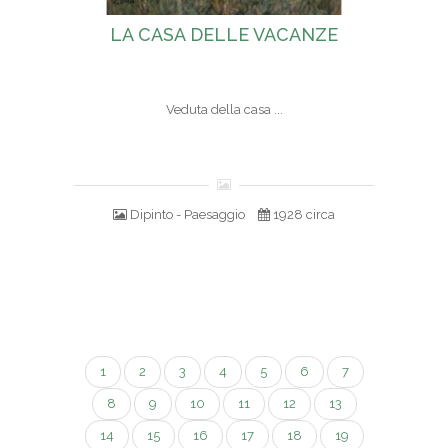
LA CASA DELLE VACANZE
Veduta della casa ...
Dipinto - Paesaggio
1928 circa
1
2
3
4
5
6
7
8
9
10
11
12
13
14
15
16
17
18
19