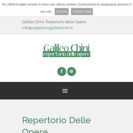
Per offrirti il miglior servizio il nostro sito utilizza cookies. Continuando la navigazione autorizzi il
suo uso.
Accetto
Cookie Policy
Galileo Chini: Repertorio delle Opere.
info@repertoriogalileochini.it
HOME
Repertorio Delle
BIOGRAFIA
Opere