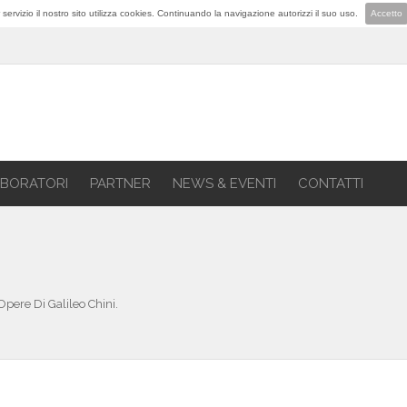
lior servizio il nostro sito utilizza cookies. Continuando la navigazione autorizzi il suo uso.
Accetto
BORATORI
PARTNER
NEWS & EVENTI
CONTATTI
Opere Di Galileo Chini.