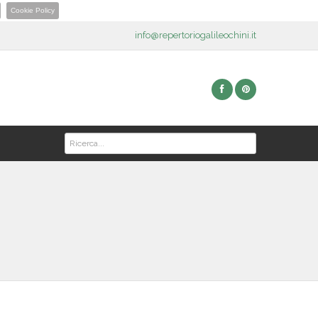
Cookie Policy
info@repertoriogalileochini.it