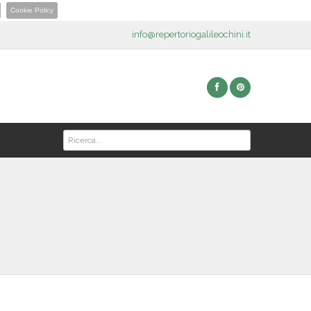
Cookie Policy
info@repertoriogalileochini.it