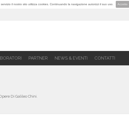
lior servizio il nostro sito utilizza cookies. Continuando la navigazione autorizzi il suo uso.
Accetto
BORATORI
PARTNER
NEWS & EVENTI
CONTATTI
Opere Di Galileo Chini.