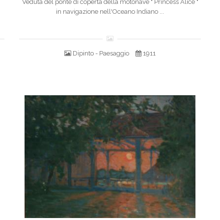
Veduta del ponte di coperta della motonave " Princess Alice "
in navigazione nell'Oceano Indiano ...
Dipinto - Paesaggio
1911