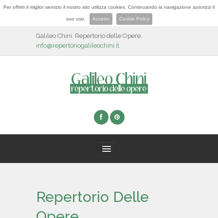
Per offrirti il miglior servizio il nostro sito utilizza cookies. Continuando la navigazione autorizzi il
suo uso.
Accetto
Cookie Policy
Galileo Chini: Repertorio delle Opere.
info@repertoriogalileochini.it
HOME
Repertorio Delle
BIOGRAFIA
Opere