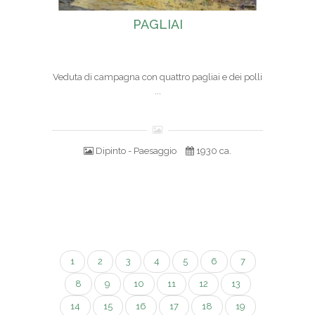
PAGLIAI
Veduta di campagna con quattro pagliai e dei polli
...
Dipinto - Paesaggio
1930 ca.
1
2
3
4
5
6
7
8
9
10
11
12
13
14
15
16
17
18
19