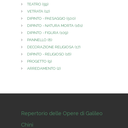
TEATRO
(59)
VETRATA
(12)
DIPINTO - PAESAGGIO
(500)
DIPINTO - NATURA MORTA
(161)
DIPINTO - FIGURA
(109)
PANNELLO
(8)
DECORAZIONE RELIGIOSA
(17)
DIPINTO - RELIGIOSO
(16)
PROGETTO
(9)
ARREDAMENTO
(2)
Repertorio delle Opere di Galileo
Chini