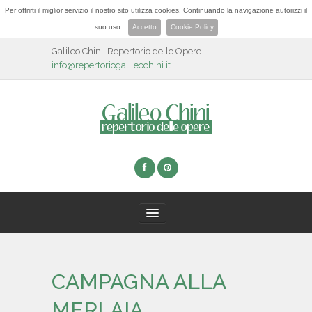
Per offrirti il miglior servizio il nostro sito utilizza cookies. Continuando la navigazione autorizzi il
suo uso.
Accetto
Cookie Policy
Galileo Chini: Repertorio delle Opere.
info@repertoriogalileochini.it
HOME
CAMPAGNA ALLA
BIOGRAFIA
MERLAIA