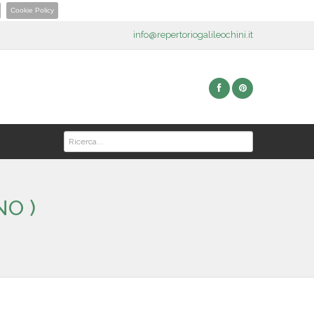
Cookie Policy
info@repertoriogalileochini.it
NO )