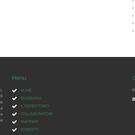
Menu
C
o,
R
HOME
di
BIOGRAFIA
ua
IL REPERTORIO
la
COLLABORATORI
ca
te
PARTNER
CONTATTI