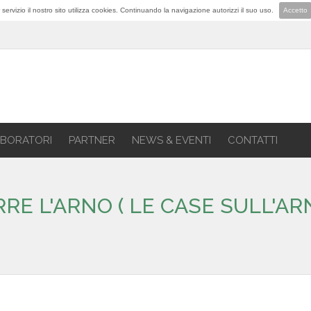
lior servizio il nostro sito utilizza cookies. Continuando la navigazione autorizzi il suo uso.
Accetto
BORATORI
PARTNER
NEWS & EVENTI
CONTATTI
E L'ARNO ( LE CASE SULL'AR