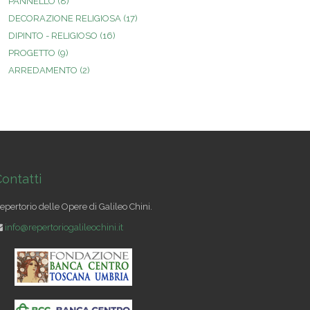
PANNELLO
(8)
DECORAZIONE RELIGIOSA
(17)
DIPINTO - RELIGIOSO
(16)
PROGETTO
(9)
ARREDAMENTO
(2)
ontatti
epertorio delle Opere di Galileo Chini.
info@repertoriogalileochini.it