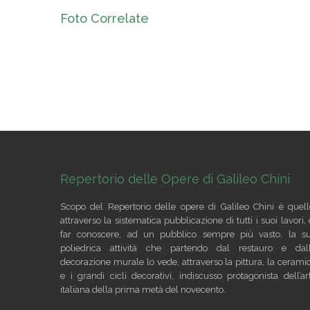
Foto Correlate
Repertorio delle Opere di Galileo Chini
Scopo del Repertorio delle opere di Galileo Chini è quell
attraverso la sistematica pubblicazione di tutti i suoi lavori, 
far conoscere, ad un pubblico sempre più vasto, la s
poliedrica attività che partendo dal restauro e dal
decorazione murale lo vede, attraverso la pittura, la cerami
e i grandi cicli decorativi, indiscusso protagonista dell’ar
italiana della prima metà del novecento.