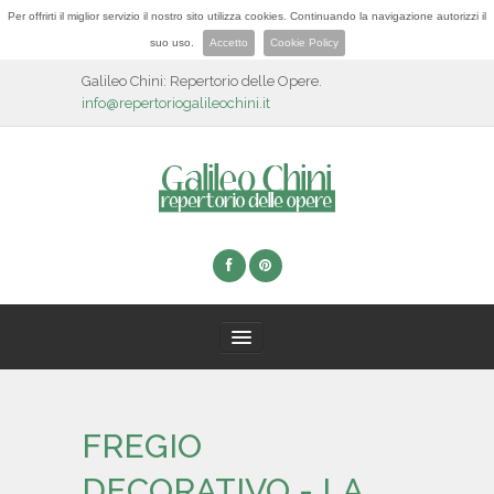
Per offrirti il miglior servizio il nostro sito utilizza cookies. Continuando la navigazione autorizzi il
suo uso.
Accetto
Cookie Policy
Galileo Chini: Repertorio delle Opere.
info@repertoriogalileochini.it
HOME
FREGIO
BIOGRAFIA
DECORATIVO - LA