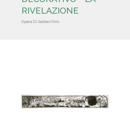
IL REPERTORIO
RIVELAZIONE
COLLABORATORI
Opera Di Galileo Chini.
PARTNER
NEWS & EVENTI
CONTATTI