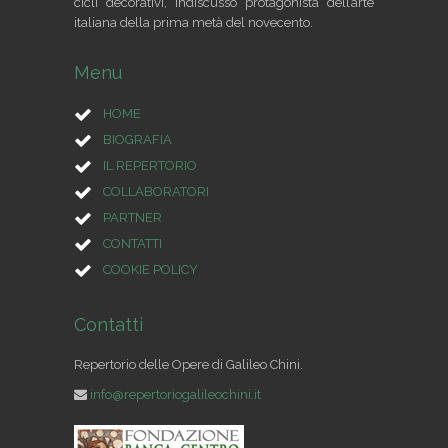
cicli decorativi, indiscusso protagonista dell’arte
italiana della prima metà del novecento.
Menu
HOME
BIOGRAFIA
IL REPERTORIO
COLLABORATORI
PARTNER
CONTATTI
COOKIE POLICY
Contatti
Repertorio delle Opere di Galileo Chini.
info@repertoriogalileochini.it