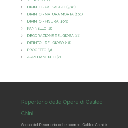
DIPINTO - PAESAGGIO
(500)
DIPINTO - NATURA MORTA
(161)
DIPINTO - FIGURA
(109)
PANNELLO
(8)
DECORAZIONE RELIGIOSA
(17)
DIPINTO - RELIGIOSO
(16)
PROGETTO
(9)
ARREDAMENTO
(2)
Repertorio delle Opere di Galileo
Chini
Scopo del Repertorio delle opere di Galileo Chini è