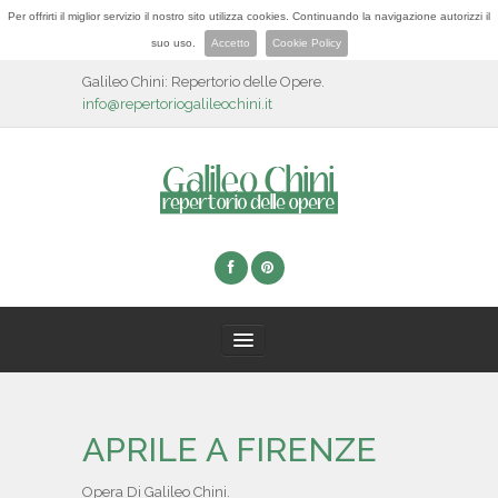
Per offrirti il miglior servizio il nostro sito utilizza cookies. Continuando la navigazione autorizzi il
suo uso.
Accetto
Cookie Policy
Galileo Chini: Repertorio delle Opere.
info@repertoriogalileochini.it
HOME
APRILE A FIRENZE
BIOGRAFIA
Opera Di Galileo Chini.