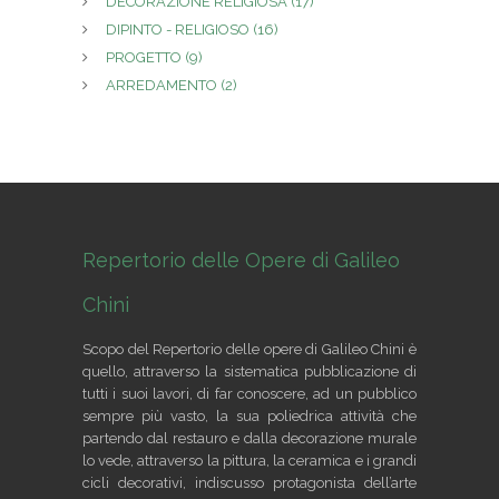
DECORAZIONE RELIGIOSA
(17)
DIPINTO - RELIGIOSO
(16)
PROGETTO
(9)
ARREDAMENTO
(2)
Repertorio delle Opere di Galileo
Chini
Scopo del Repertorio delle opere di Galileo Chini è
quello, attraverso la sistematica pubblicazione di
tutti i suoi lavori, di far conoscere, ad un pubblico
sempre più vasto, la sua poliedrica attività che
partendo dal restauro e dalla decorazione murale
lo vede, attraverso la pittura, la ceramica e i grandi
cicli decorativi, indiscusso protagonista dell’arte