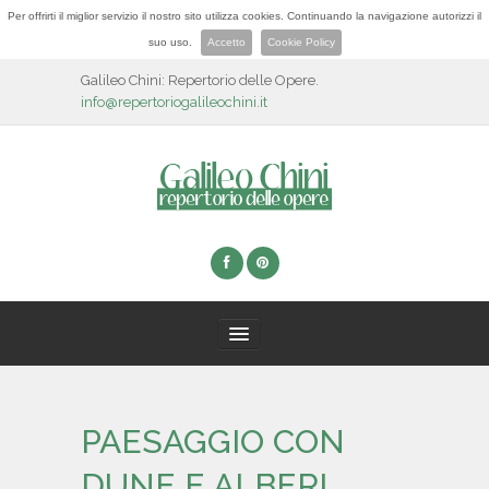
Per offrirti il miglior servizio il nostro sito utilizza cookies. Continuando la navigazione autorizzi il
suo uso.
Accetto
Cookie Policy
Galileo Chini: Repertorio delle Opere.
info@repertoriogalileochini.it
HOME
PAESAGGIO CON
BIOGRAFIA
DUNE E ALBERI