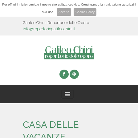
Per offrirti il miglior servizio il nostro sito utilizza cookies. Continuando la navigazione autorizzi il
suo uso.
Accetto
Cookie Policy
Galileo Chini: Repertorio delle Opere.
info@repertoriogalileochini.it
HOME
CASA DELLE
BIOGRAFIA
VACANZE