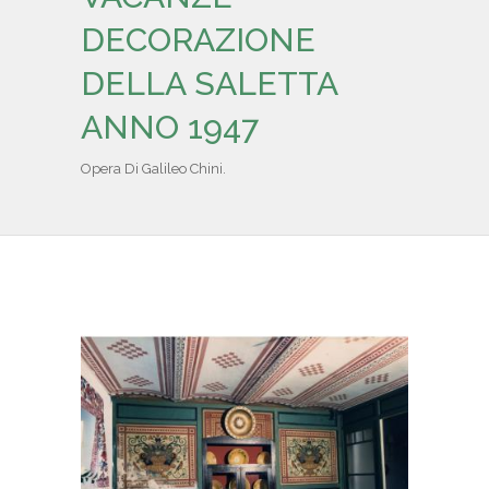
IL REPERTORIO
DECORAZIONE
DELLA SALETTA
COLLABORATORI
ANNO 1947
PARTNER
Opera Di Galileo Chini.
NEWS & EVENTI
CONTATTI