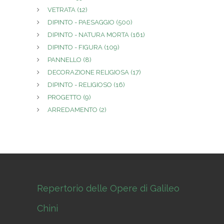
VETRATA
(12)
DIPINTO - PAESAGGIO
(500)
DIPINTO - NATURA MORTA
(161)
DIPINTO - FIGURA
(109)
PANNELLO
(8)
DECORAZIONE RELIGIOSA
(17)
DIPINTO - RELIGIOSO
(16)
PROGETTO
(9)
ARREDAMENTO
(2)
Repertorio delle Opere di Galileo
Chini