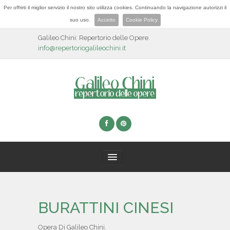
Per offrirti il miglior servizio il nostro sito utilizza cookies. Continuando la navigazione autorizzi il
suo uso.
Accetto
Cookie Policy
Galileo Chini: Repertorio delle Opere.
info@repertoriogalileochini.it
HOME
BURATTINI CINESI
BIOGRAFIA
Opera Di Galileo Chini.