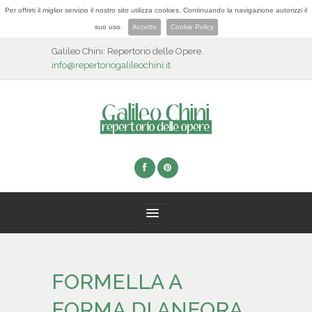
Per offrirti il miglior servizio il nostro sito utilizza cookies. Continuando la navigazione autorizzi il
suo uso.
Accetto
Cookie Policy
Galileo Chini: Repertorio delle Opere.
info@repertoriogalileochini.it
HOME
FORMELLA A
BIOGRAFIA
FORMA DI ANFORA