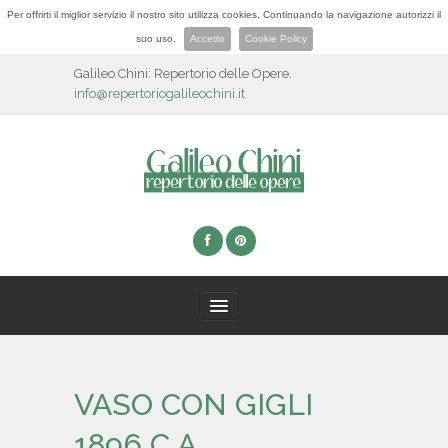
Per offrirti il miglior servizio il nostro sito utilizza cookies. Continuando la navigazione autorizzi il
suo uso.
Accetto
Cookie Policy
Galileo Chini: Repertorio delle Opere.
info@repertoriogalileochini.it
HOME
VASO CON GIGLI
BIOGRAFIA
1896 C.A