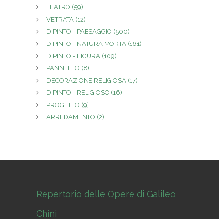
TEATRO
(59)
VETRATA
(12)
DIPINTO - PAESAGGIO
(500)
DIPINTO - NATURA MORTA
(161)
DIPINTO - FIGURA
(109)
PANNELLO
(8)
DECORAZIONE RELIGIOSA
(17)
DIPINTO - RELIGIOSO
(16)
PROGETTO
(9)
ARREDAMENTO
(2)
Repertorio delle Opere di Galileo
Chini