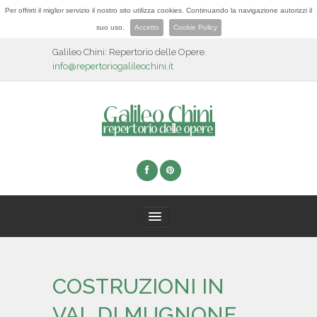
Per offrirti il miglior servizio il nostro sito utilizza cookies. Continuando la navigazione autorizzi il
suo uso.
Accetto
Cookie Policy
Galileo Chini: Repertorio delle Opere.
info@repertoriogalileochini.it
HOME
COSTRUZIONI IN
BIOGRAFIA
VAL DI MUGNONE