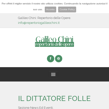
Per offrirti il miglior servizio il nostro sito utilizza cookies. Continuando la navigazione autorizzi il
suo uso.
Accetto
Cookie Policy
Galileo Chini: Repertorio delle Opere.
info@repertoriogalileochini.it
HOME
IL DITTATORE FOLLE
BIOGRAFIA
Sezione News Ed Eventi.