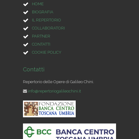
HOME
BIOGRAFIA
IL REPERTORIO
COLLABORATORI
PARTNER
CONTATTI
COOKIE POLICY
Contatti
Repertorio delle Opere di Galileo Chini.
info@repertoriogalileochini.it