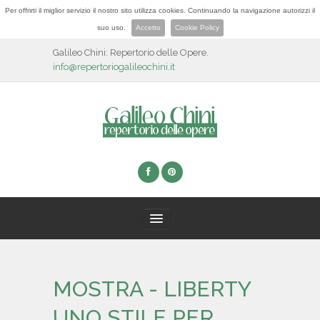
Per offrirti il miglior servizio il nostro sito utilizza cookies. Continuando la navigazione autorizzi il
suo uso.
Accetto
Cookie Policy
Galileo Chini: Repertorio delle Opere.
info@repertoriogalileochini.it
HOME
MOSTRA - LIBERTY
BIOGRAFIA
UNO STILE PER