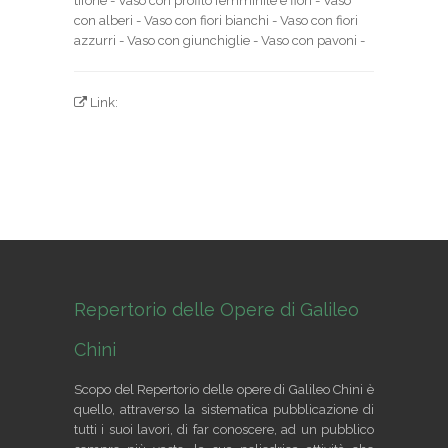
tifone - Vaso con profilo femminile e fiori - Vaso
con alberi - Vaso con fiori bianchi - Vaso con fiori
azzurri - Vaso con giunchiglie - Vaso con pavoni -
Link:
Repertorio delle Opere di Galileo
Chini
Scopo del Repertorio delle opere di Galileo Chini è
quello, attraverso la sistematica pubblicazione di
tutti i suoi lavori, di far conoscere, ad un pubblico