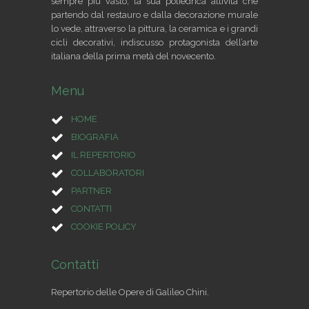
sempre più vasto, la sua poliedrica attività che
partendo dal restauro e dalla decorazione murale
lo vede, attraverso la pittura, la ceramica e i grandi
cicli decorativi, indiscusso protagonista dell’arte
italiana della prima metà del novecento.
Menu
HOME
BIOGRAFIA
IL REPERTORIO
COLLABORATORI
PARTNER
CONTATTI
COOKIE POLICY
Contatti
Repertorio delle Opere di Galileo Chini.