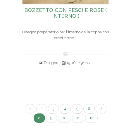
BOZZETTO CON PESCI E ROSE (
INTERNO )
Disegno preparatorio per l'interno della coppa con
pesci e rose ...
Disegno
1906 - 1911 ca.
1
2
3
4
5
6
7
8
9
10
11
12