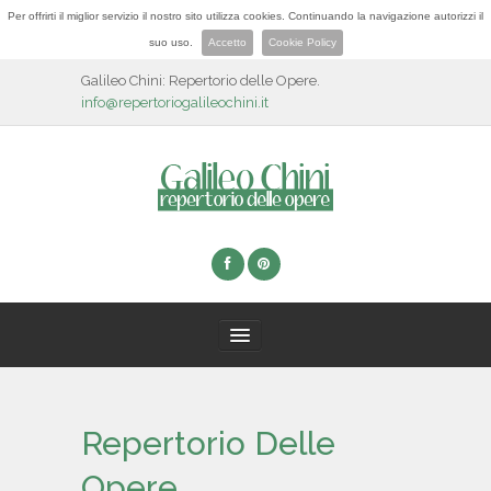
Per offrirti il miglior servizio il nostro sito utilizza cookies. Continuando la navigazione autorizzi il
suo uso.
Accetto
Cookie Policy
Galileo Chini: Repertorio delle Opere.
info@repertoriogalileochini.it
HOME
Repertorio Delle
BIOGRAFIA
Opere