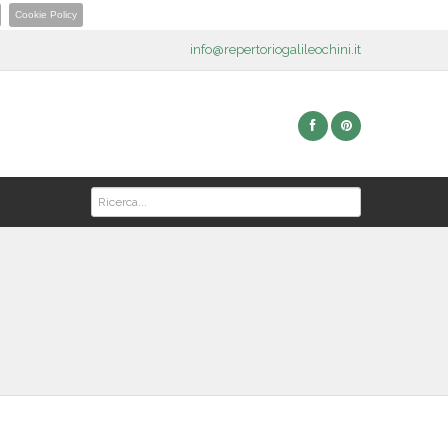
Cookie Policy
info@repertoriogalileochini.it