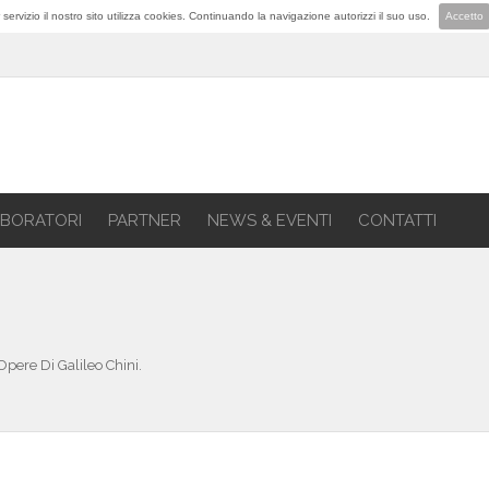
lior servizio il nostro sito utilizza cookies. Continuando la navigazione autorizzi il suo uso.
Accetto
BORATORI
PARTNER
NEWS & EVENTI
CONTATTI
Opere Di Galileo Chini.